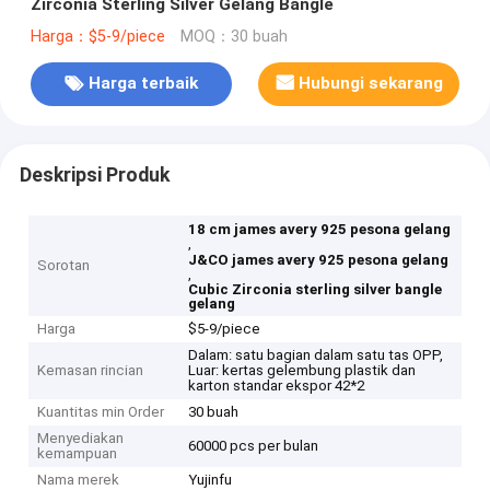
Zirconia Sterling Silver Gelang Bangle
Harga：$5-9/piece
MOQ：30 buah
Harga terbaik
Hubungi sekarang
Deskripsi Produk
18 cm james avery 925 pesona gelang
,
J&CO james avery 925 pesona gelang
Sorotan
,
Cubic Zirconia sterling silver bangle
gelang
Harga
$5-9/piece
Dalam: satu bagian dalam satu tas OPP,
Kemasan rincian
Luar: kertas gelembung plastik dan
karton standar ekspor 42*2
Kuantitas min Order
30 buah
Menyediakan
60000 pcs per bulan
kemampuan
Nama merek
Yujinfu