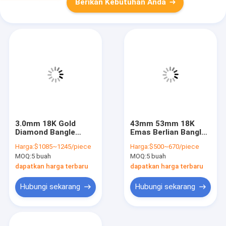
Berikan Kebutuhan Anda
3.0mm 18K Gold
43mm 53mm 18K
Diamond Bangle
Emas Berlian Bangle
1.00ct 18K Tri Color
Tri-Warna Cartier
Harga:
$1085~1245/piece
Harga:
$500~670/piece
Bracelet
Love Bracelet
MOQ:
5 buah
MOQ:
5 buah
dapatkan harga terbaru
dapatkan harga terbaru
Hubungi sekarang
Hubungi sekarang