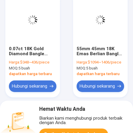
0.07ct 18K Gold
55mm 45mm 18K
Diamond Bangle
Emas Berlian Bangle
GDTC 18kt Yellow
1.0ct Putih Dan
Harga:
$348~436/piece
Harga:
$1094~1406/piece
Gold Bangle Bracelet
Kuning Emas Gelang
MOQ:
5 buah
MOQ:
5 buah
Bangle
dapatkan harga terbaru
dapatkan harga terbaru
Hubungi sekarang
Hubungi sekarang
Hemat Waktu Anda
Biarkan kami menghubungi produk terbaik
dengan Anda.