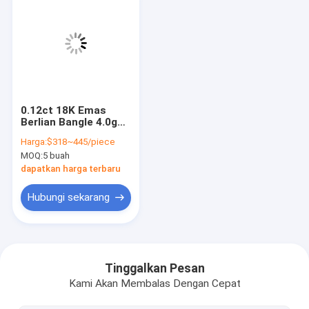
0.12ct 18K Emas
Berlian Bangle 4.0g
Lingkaran Terbuka
Harga:
$318~445/piece
Bangle Set
MOQ:
5 buah
dapatkan harga terbaru
Hubungi sekarang
Rumah
Produk
Tinggalkan Pesan
Kami Akan Membalas Dengan Cepat
Tentang kami