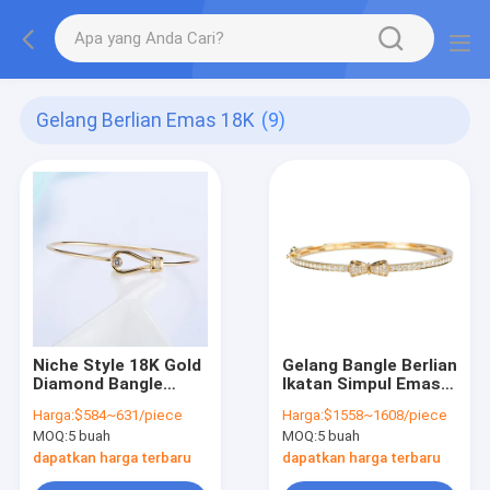
Gelang Berlian Emas 18K
(9)
Niche Style 18K Gold
Gelang Bangle Berlian
Diamond Bangle
Ikatan Simpul Emas
0.15ct 5.5 Gram Open
yang Disesuaikan 18K
Harga:
$584~631/piece
Harga:
$1558~1608/piece
Type Lock
0.96ct 16.5cm Mewah
MOQ:
5 buah
MOQ:
5 buah
dapatkan harga terbaru
dapatkan harga terbaru