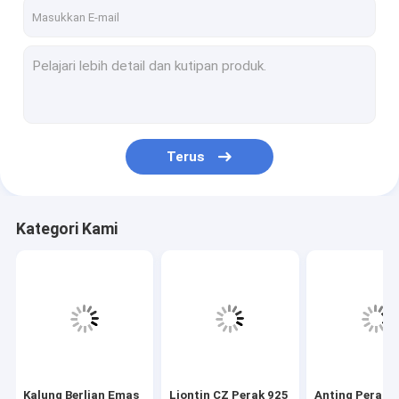
Tur Pabrik
Kontrol kualitas
Hubungi kami
Berita
Terus
kasus
Kategori Kami
Kalung Berlian Emas 18K
Liontin CZ Perak 925
Anting Perak CZ 925
925 Cincin Perak CZ
Kalung Berlian Emas
Liontin CZ Perak 925
Anting Perak 