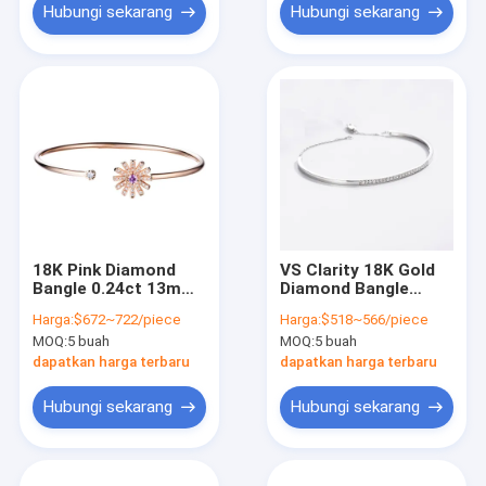
Hubungi sekarang
Hubungi sekarang
18K Pink Diamond
VS Clarity 18K Gold
Bangle 0.24ct 13mm
Diamond Bangle
Diameter Solid
0.23ct Rantai
Harga:
$672~722/piece
Harga:
$518~566/piece
Gemstone Bangle
Ekstensi Seri Warna
MOQ:
5 buah
MOQ:
5 buah
Dengan Bunga
Kontras
dapatkan harga terbaru
dapatkan harga terbaru
Hubungi sekarang
Hubungi sekarang