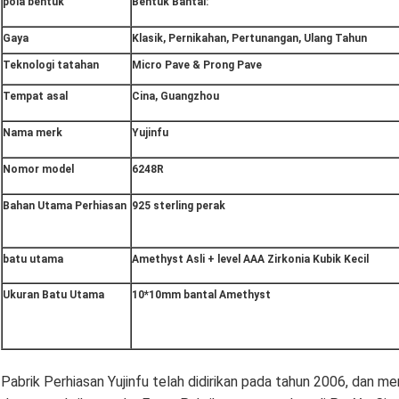
pola bentuk
Bentuk Bantal:
Gaya
Klasik, Pernikahan, Pertunangan, Ulang Tahun
Teknologi tatahan
Micro Pave & Prong Pave
Tempat asal
Cina, Guangzhou
Nama merk
Yujinfu
Nomor model
6248R
Bahan Utama Perhiasan
925 sterling perak
batu utama
Amethyst Asli + level AAA Zirkonia Kubik Kecil
Ukuran Batu Utama
10*10mm bantal Amethyst
Pabrik Perhiasan Yujinfu telah didirikan pada tahun 2006, dan m