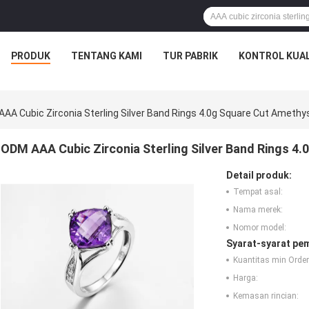
PRODUK
TENTANG KAMI
TUR PABRIK
KONTROL KUAL
AA Cubic Zirconia Sterling Silver Band Rings 4.0g Square Cut Amethy
ODM AAA Cubic Zirconia Sterling Silver Band Rings 4
Detail produk:
Tempat asal:
Nama merek:
Nomor model:
Syarat-syarat pe
Kuantitas min Order
Harga:
Kemasan rincian: