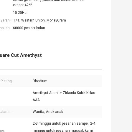
ekspor 42*2
15-25Hari
ayaran:
T/T, Western Union, MoneyGram
mpuan:
60000 pcs per bulan
quare Cut Amethyst
Plating:
Rhodium
Amethyst Alami + Zirkonia Kubik Kelas
AAA
kelamin:
Wanita, Anak-anak
2-3 minggu untuk pesanan sampel, 2-4
me:
minggu untuk pesanan massal, kami