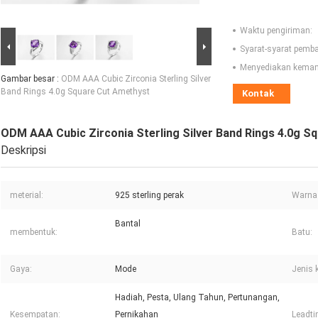
Waktu pengiriman:
Syarat-syarat pemb
Menyediakan kema
Gambar besar :
ODM AAA Cubic Zirconia Sterling Silver
Band Rings 4.0g Square Cut Amethyst
Kontak
ODM AAA Cubic Zirconia Sterling Silver Band Rings 4.0g S
Deskripsi
meterial:
925 sterling perak
Warna 
Bantal
membentuk:
Batu:
Gaya:
Mode
Jenis 
Hadiah, Pesta, Ulang Tahun, Pertunangan,
Kesempatan:
Pernikahan
Leadti