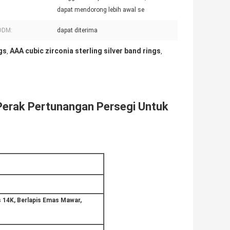
dapat mendorong lebih awal se
ODM:
dapat diterima
gs
AAA cubic zirconia sterling silver band rings
,
,
Perak Pertunangan Persegi Untuk
s 14K, Berlapis Emas Mawar,