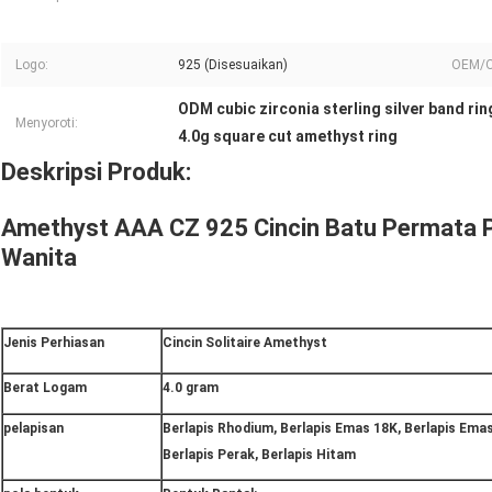
Logo:
925 (Disesuaikan)
OEM/
ODM cubic zirconia sterling silver band rin
Menyoroti:
4.0g square cut amethyst ring
Deskripsi Produk:
Amethyst AAA CZ 925 Cincin Batu Permata 
Wanita
Jenis Perhiasan
Cincin Solitaire Amethyst
Berat Logam
4.0 gram
pelapisan
Berlapis Rhodium, Berlapis Emas 18K, Berlapis Ema
Berlapis Perak, Berlapis Hitam