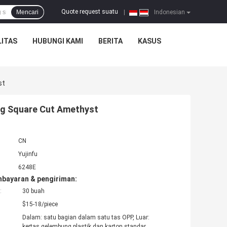
Quote request suatu
Mencari
|
Indonesian
ITAS
HUBUNGI KAMI
BERITA
KASUS
st
.0g Square Cut Amethyst
CN
Yujinfu
6248E
mbayaran & pengiriman:
:
30 buah
$15-18/piece
Dalam: satu bagian dalam satu tas OPP, Luar:
kertas gelembung plastik dan karton standar