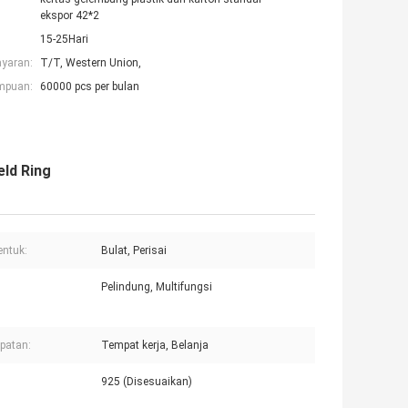
ekspor 42*2
15-25Hari
ayaran:
T/T, Western Union,
mpuan:
60000 pcs per bulan
eld Ring
ntuk:
Bulat, Perisai
Pelindung, Multifungsi
patan:
Tempat kerja, Belanja
925 (Disesuaikan)