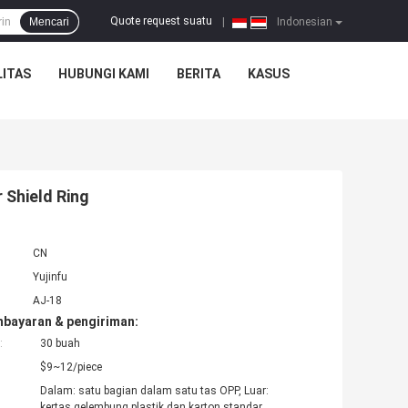
Quote request suatu
Mencari
|
Indonesian
ITAS
HUBUNGI KAMI
BERITA
KASUS
r Shield Ring
CN
Yujinfu
AJ-18
mbayaran & pengiriman:
:
30 buah
$9~12/piece
Dalam: satu bagian dalam satu tas OPP, Luar:
kertas gelembung plastik dan karton standar