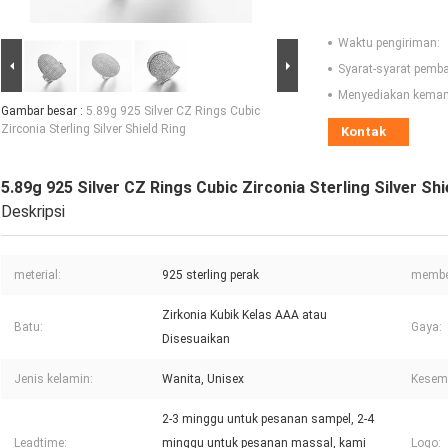
Waktu pengiriman:
Syarat-syarat pemb
Menyediakan kema
Gambar besar :
5.89g 925 Silver CZ Rings Cubic
Zirconia Sterling Silver Shield Ring
Kontak
5.89g 925 Silver CZ Rings Cubic Zirconia Sterling Silver Shi
Deskripsi
meterial:
925 sterling perak
membe
Zirkonia Kubik Kelas AAA atau
Batu:
Gaya:
Disesuaikan
Jenis kelamin:
Wanita, Unisex
Kesem
2-3 minggu untuk pesanan sampel, 2-4
Leadtime:
minggu untuk pesanan massal, kami
Logo: