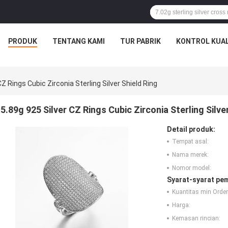
PRODUK
TENTANG KAMI
TUR PABRIK
KONTROL KUAL
CZ Rings Cubic Zirconia Sterling Silver Shield Ring
5.89g 925 Silver CZ Rings Cubic Zirconia Sterling Silve
Detail produk:
Tempat asal:
Nama merek:
Nomor model:
Syarat-syarat pe
Kuantitas min Order
Harga:
Kemasan rincian: