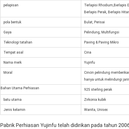
pelapisan
Terlapisi Rhodium,
Berlapis 
Berlapis Perak, Berlapis Hit
pola bentuk
Bulat, Perisai
Gaya
Pelindung, Multifungsi
Teknologi tatahan
Paving & Paving Mikro
Tempat asal
Cina
Nama merk
Yujinfu
Moral
Cincin pelindung memberik
hanya untuk melindungi jari
Bahan Utama Perhiasan
925 sterling perak
batu utama
Zirkonia kubik
Jenis kelamin
Wanita, Unisex
Pabrik Perhiasan Yujinfu telah didirikan pada tahun 20