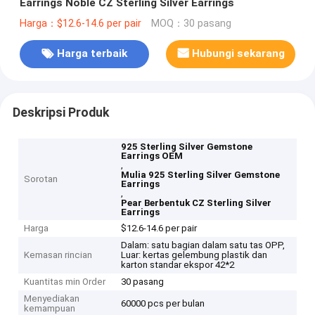
Earrings Noble CZ Sterling Silver Earrings
Harga：$12.6-14.6 per pair
MOQ：30 pasang
Harga terbaik
Hubungi sekarang
Deskripsi Produk
925 Sterling Silver Gemstone
Earrings OEM
,
Mulia 925 Sterling Silver Gemstone
Sorotan
Earrings
,
Pear Berbentuk CZ Sterling Silver
Earrings
Harga
$12.6-14.6 per pair
Dalam: satu bagian dalam satu tas OPP,
Kemasan rincian
Luar: kertas gelembung plastik dan
karton standar ekspor 42*2
Kuantitas min Order
30 pasang
Menyediakan
60000 pcs per bulan
kemampuan