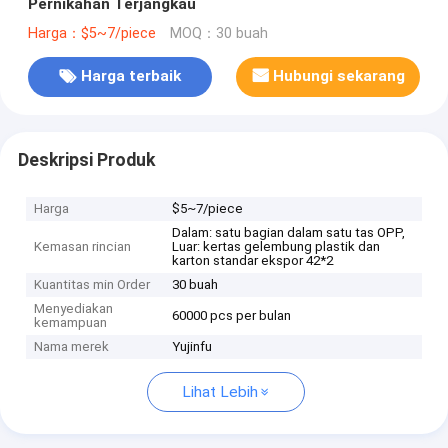
Pernikahan Terjangkau
Harga：$5~7/piece
MOQ：30 buah
Harga terbaik
Hubungi sekarang
Deskripsi Produk
Harga
$5~7/piece
Dalam: satu bagian dalam satu tas OPP,
Kemasan rincian
Luar: kertas gelembung plastik dan
karton standar ekspor 42*2
Kuantitas min Order
30 buah
Menyediakan
60000 pcs per bulan
kemampuan
Nama merek
Yujinfu
Lihat Lebih