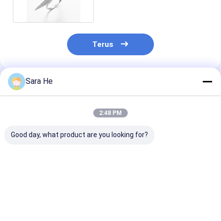
Terus
Sara He
Rekomendasi Produk
2:48 PM
Good day, what product are you looking for?
6.04g 925 Silver CZ
Pave Setting AAA
VVS2-D Moiss
Rings Rhodium
Kubic Zirconia
Diamond Wedd
Plated Sterling
Bentuk Bulat Bulat
Ring 18K Whit
Silver Interlocking
Ring Dalam 925
Marrow Stack
Ring
Sterling Perak Cool
Promise Band 
Harga terbaik
Harga terbaik
Harga terb