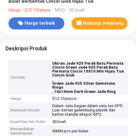
Bulat Berbentuk Cincin Giok Hijau Tua
Harga：$12-15/piece
MOQ：30 buah
Harga terbaik
Hubungi sekarang
Deskripsi Produk
Ukiran Jade 925 Perak Batu Permata
Cincin Green Jade 925 Perak Batu
Permata Cincin 10X10 Mm Hijau Tua
Cincin Giok
Sorotan
,
Green Jade 925 Silver Gemstone
Rings
,
10x10mm Dark Green Jade Ring
Harga
$12-15/piece
Dalam: satu bagian dalam satu tas OPP,
Kemasan rincian
Luar: kertas gelembung plastik dan
karton standar ekspor 42*2
Kuantitas min Order
30 buah
Menyediakan
60000 pcs per bulan
kemampuan