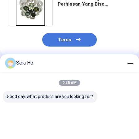
Perhiasan Yang Bisa
Disesuaikan Dan Serbaguna
Terus
Sara He
Rekomendasi Produk
9:48 AM
Good day, what product are you looking for?
925 Cincin Perak
Sagitarius
925 Sterling Si
Batu permata
Birthstone Green
Malachite Rin
Jade Ring Sterling
Round Shaped