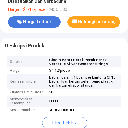
Disesuaikan Dan Serbaguna
Harga：$4-12/piece
MOQ：30
Harga terbaik
Hubungi sekarang
Deskripsi Produk
,
Cincin Perak Perak Perak Perak
Sorotan
Versatile Silver Gemstone Rings
Harga
$4-12/piece
Bagian dalam: 1 buah per kantong OPP,
Kemasan rincian
Bagian luar: kertas gelembung plastik
dan karton ekspor standa
Kuantitas min Order
30
Menyediakan
50000
kemampuan
Model Number
YUJINFU06-100
Lihat Lebih